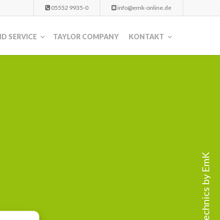
05552 9935-0
info@emk-online.de
D SERVICE
TAYLOR COMPANY
KONTAKT
Technics by EmK